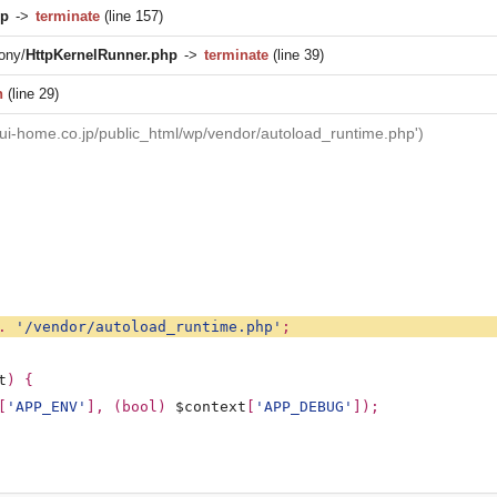
hp
->
terminate
(line 157)
ony/
HttpKernelRunner.php
->
terminate
(line 39)
n
(line 29)
sui-home.co.jp/public_html/wp/vendor/autoload_runtime.php')
 .
'/vendor/autoload_runtime.php'
;
t
) {
[
'APP_ENV'
], (bool)
$context
[
'APP_DEBUG'
]);