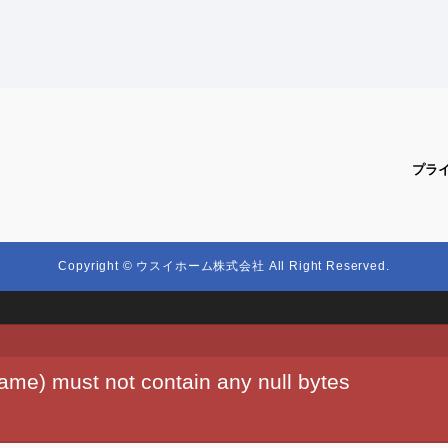
プラ
Copyright © ウスイホーム株式会社 All Right Reserved.
name) must not contain any null bytes