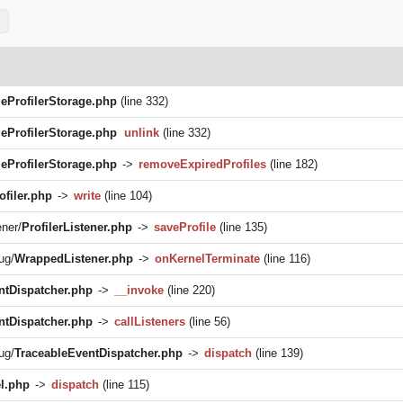
leProfilerStorage.php
(line 332)
leProfilerStorage.php
unlink
(line 332)
leProfilerStorage.php
->
removeExpiredProfiles
(line 182)
ofiler.php
->
write
(line 104)
ner/
ProfilerListener.php
->
saveProfile
(line 135)
ug/
WrappedListener.php
->
onKernelTerminate
(line 116)
ntDispatcher.php
->
__invoke
(line 220)
ntDispatcher.php
->
callListeners
(line 56)
ug/
TraceableEventDispatcher.php
->
dispatch
(line 139)
l.php
->
dispatch
(line 115)