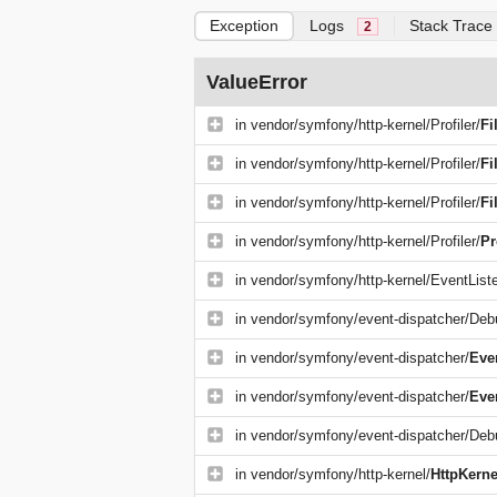
Exception
Logs
Stack Trace
2
ValueError
in
vendor/symfony/http-kernel/Profiler/
Fi
in
vendor/symfony/http-kernel/Profiler/
Fi
in
vendor/symfony/http-kernel/Profiler/
Fi
in
vendor/symfony/http-kernel/Profiler/
Pr
in
vendor/symfony/http-kernel/EventListe
in
vendor/symfony/event-dispatcher/Deb
in
vendor/symfony/event-dispatcher/
Eve
in
vendor/symfony/event-dispatcher/
Eve
in
vendor/symfony/event-dispatcher/Deb
in
vendor/symfony/http-kernel/
HttpKerne