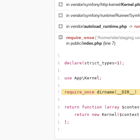
in
vendor/symfony/http-kernel/
Kernel.p
in
vendor/symfony/runtime/Runner/Symf
in
vendor/
autoload_runtime.php
->
ru
require_once
('/home/site/staging.u
in
public/
index.php
(line 7)
declare(
strict_types
=
1
);
use
App\Kernel
;
require_once
dirname
(
__DIR__
)
return function (array
$contex
return new
Kernel
(
$context
};