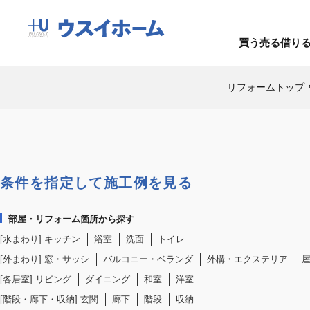
買う
売る
借り
リフォームトップ
BUY
SELL
RENT
COMPANY INFO
買う
売る
借りる
企業情報
条件を指定して施工例を見る
部屋・リフォーム箇所から探す
[水まわり]
キッチン
浴室
洗面
トイレ
[外まわり]
窓・サッシ
バルコニー・ベランダ
外構・エクステリア
[各居室]
リビング
ダイニング
和室
洋室
[階段・廊下・収納]
玄関
廊下
階段
収納