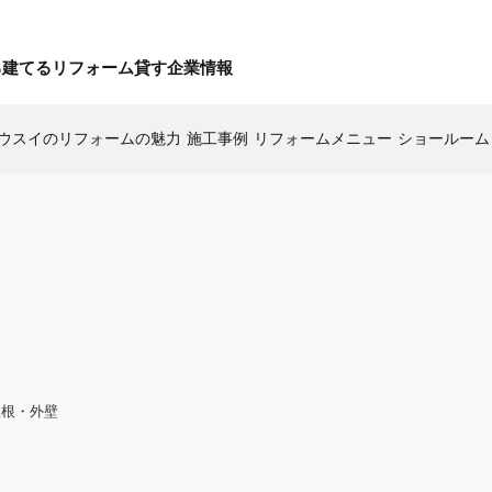
る
建てる
リフォーム
貸す
企業情報
ウスイのリフォームの魅力
施工事例
リフォームメニュー
ショールーム
賃貸住宅トップ
企業情報トップ
事業用トップ
新築戸建て
建物状況調査
土地
（インスペクション）
中古戸建て
マイページ
エリアから探す
店舗情報
エリアから探す
レントホーム
中古マンション
路線から探す
採用情報
路線から探す
マイページ
お問い合わせ
マイページ
屋根・外壁